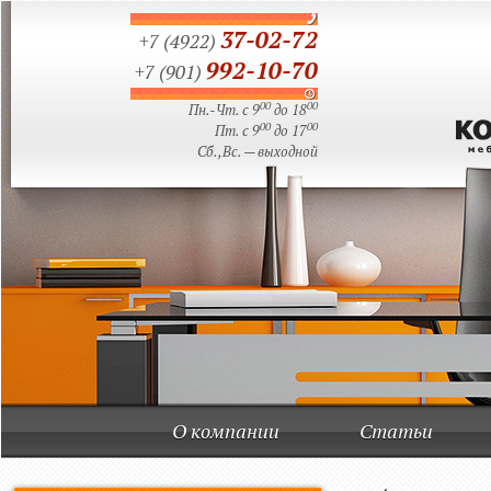
37-02-72
+7 (4922)
992-10-70
+7 (901)
00
00
Пн.-Чт. с 9
до 18
00
00
Пт. с 9
до 17
Сб.,Вс. — выходной
О компании
Статьи