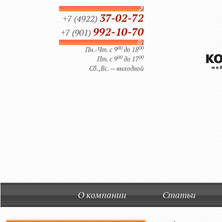
37-02-72
+7 (4922)
992-10-70
+7 (901)
00
00
Пн.-Чт. с 9
до 18
00
00
Пт. с 9
до 17
Сб.,Вс. — выходной
О компании
Статьи