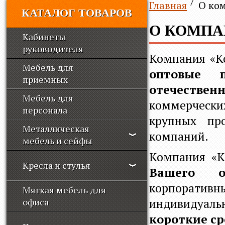
Главная
О ко
КАТАЛОГ ТОВАРОВ
О КОМП
Кабинеты
руководителя
Компания «Ко
Мебель для
оптовые 
приемных
отечествен
Мебель для
коммерчески
персонала
крупных пр
Металлическая
компаний.
мебель и сейфы
Компания «К
Кресла и стулья
Вашего о
корпоративн
Мягкая мебель для
индивидуал
офиса
короткие ср