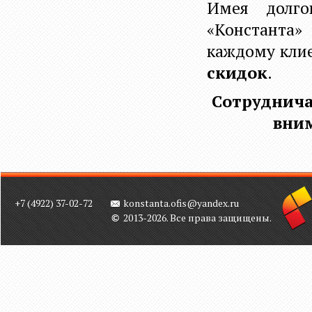
Имея долго
«Константа»
каждому кли
скидок
.
Сотруднича
вним
+7 (4922) 37-02-72
konstanta.ofis@yandex.ru
2013-2026. Все права защищены.