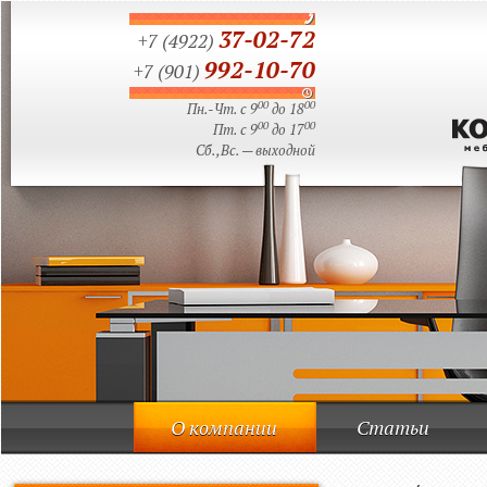
37-02-72
+7 (4922)
992-10-70
+7 (901)
00
00
Пн.-Чт. с 9
до 18
00
00
Пт. с 9
до 17
Сб.,Вс. — выходной
О компании
Статьи