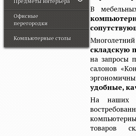
Предметы интерьера
В мебельны
Офисные
компьютерн
перегородки
сопутствую
Компьютерные столы
Многолетний
складскую 
на запросы 
салонов «Ко
эргономи
удобные, ка
На наших с
востребова
компьютерны
товаров с