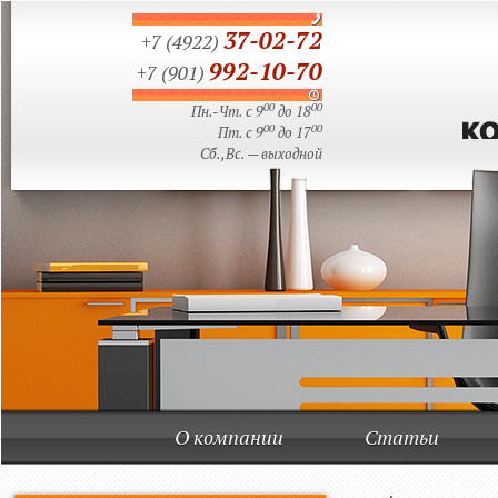
37-02-72
+7 (4922)
992-10-70
+7 (901)
00
00
Пн.-Чт. с 9
до 18
00
00
Пт. с 9
до 17
Сб.,Вс. — выходной
О компании
Статьи