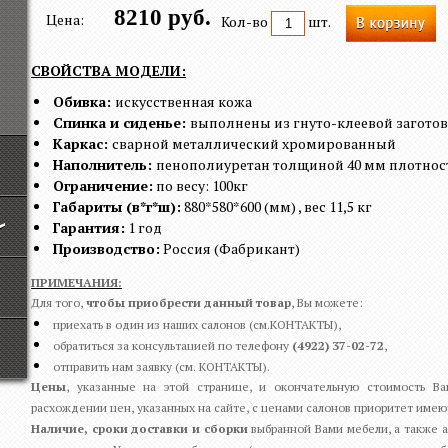
8210 руб.
Цена:
Кол-во
шт.
СВОЙСТВА МОДЕЛИ:
Обивка:
искусственная кожа
Спинка и сиденье:
выполнены из гнуто-клеевой загото
Каркас:
сварной металлический хромированный
Наполнитель:
пенополиуретан толщиной 40 мм плотност
Ограничение:
по весу: 100кг
Габариты (в*г*ш):
880*580*600 (мм) , вес 11,5 кг
Гарантия:
1 год
Производство:
Россия (Фабрикант)
ПРИМЕЧАНИЯ:
Для того,
чтобы приобрести данный товар
, Вы можете:
приехать в один из наших салонов (см.КОНТАКТЫ),
обратиться за консультацией по телефону
(4922) 37-02-72
,
отправить нам заявку (см. КОНТАКТЫ).
Цены
, указанные на этой странице, и окончательную стоимость В
расхождении цен, указанных на сайте, с ценами салонов приоритет имею
Наличие, сроки доставки и сборки
выбранной Вами мебели, а также а