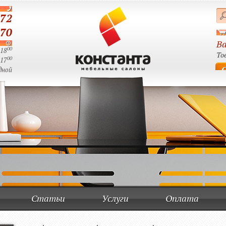
-72
-70
Ва
00
 18
Тов
00
 17
дной
Статьи
Услуги
Оплата