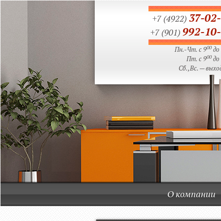
37-02
+7 (4922)
992-10
+7 (901)
00
Пн.-Чт. с 9
до
00
Пт. с 9
до
Сб.,Вс. — выхо
О компании