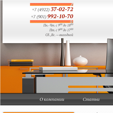
37-02-72
+7 (4922)
992-10-70
+7 (901)
00
00
Пн.-Чт. с 9
до 18
00
00
Пт. с 9
до 17
Сб.,Вс. — выходной
О компании
Статьи