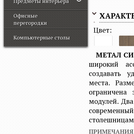
Предметы интерьера
ХАРАКТ
Офисные
перегородки
Цвет:
Компьютерные столы
белый
вяз
благо
МЕТАЛ СИ
широкий ас
создавать у
места. Разм
ограничена 
модулей. Два
современный
столешницам
ПРИМЕЧАНИЯ