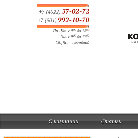
37-02-72
+7 (4922)
992-10-70
+7 (901)
00
00
Пн.-Чт. с 9
до 18
00
00
Пт. с 9
до 17
Сб.,Вс. — выходной
О компании
Статьи