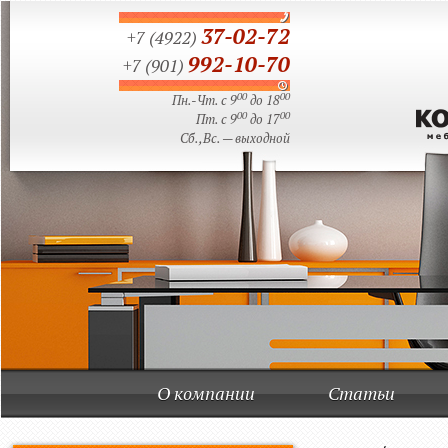
37-02-72
+7 (4922)
992-10-70
+7 (901)
00
00
Пн.-Чт. с 9
до 18
00
00
Пт. с 9
до 17
Сб.,Вс. — выходной
О компании
Статьи