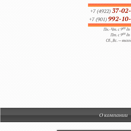
37-02
+7 (4922)
992-10
+7 (901)
00
Пн.-Чт. с 9
до
00
Пт. с 9
до
Сб.,Вс. — выхо
О компании