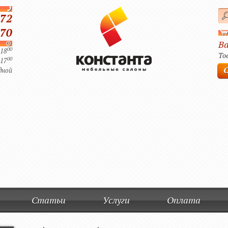
-72
-70
Ва
00
 18
Тов
00
 17
дной
Статьи
Услуги
Оплата